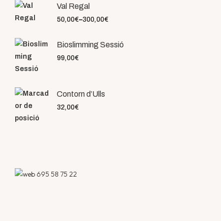
Val Regal
50,00
€
–
300,00
€
Bioslimming Sessió
99,00
€
Contorn d’Ulls
32,00
€
695 58 75 22