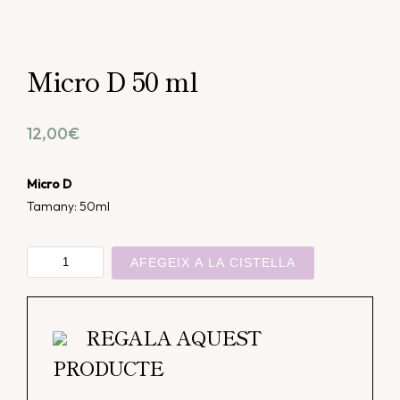
Micro D 50 ml
12,00
€
Micro D
Tamany: 50ml
quantitat
AFEGEIX A LA CISTELLA
de
Micro
D
REGALA AQUEST
50
PRODUCTE
ml