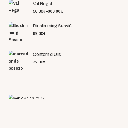
Val Regal
50,00
€
–
300,00
€
Bioslimming Sessió
99,00
€
Contorn d’Ulls
32,00
€
695 58 75 22