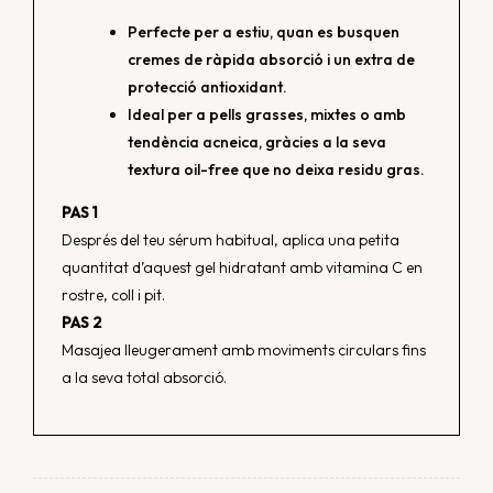
Perfecte per a estiu, quan es busquen
cremes de ràpida absorció i un extra de
protecció antioxidant.
Ideal per a pells grasses, mixtes o amb
tendència acneica, gràcies a la seva
textura oil-free que no deixa residu gras.
PAS 1
Després del teu sérum habitual, aplica una petita
quantitat d’aquest gel hidratant amb vitamina C en
rostre, coll i pit.
PAS 2
Masajea lleugerament amb moviments circulars fins
a la seva total absorció.