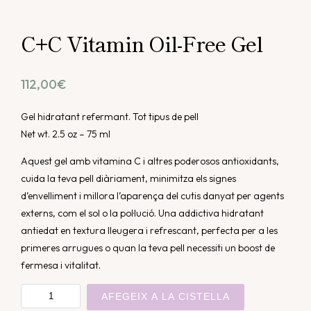
C+C Vitamin Oil-Free Gel
112,00
€
Gel hidratant refermant. Tot tipus de pell
Net wt. 2.5 oz – 75 ml
Aquest gel amb vitamina C i altres poderosos antioxidants,
cuida la teva pell diàriament, minimitza els signes
d’envelliment i millora l’aparença del cutis danyat per agents
externs, com el sol o la pol·lució. Una addictiva hidratant
antiedat en textura lleugera i refrescant, perfecta per a les
primeres arrugues o quan la teva pell necessiti un boost de
fermesa i vitalitat.
quantitat
AFEGEIX A LA CISTELLA
de