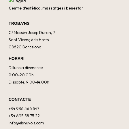
Centre d'estètica, massatges i benestar
TROBA'NS
C/ Mossèn Josep Duran, 7
Sant Vicenç dels Horts
08620 Barcelona
HORARI
Dilluns a divendres:
9:00-20:00h
Dissabte: 9:00-14:00h
CONTACTE
+34 936 566 547
+34 695 58 75 22
info@elsnuvols.com