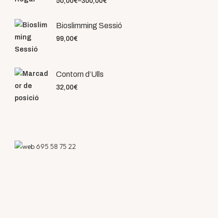
50,00
€
–
300,00
€
Bioslimming Sessió
99,00
€
Contorn d’Ulls
32,00
€
695 58 75 22