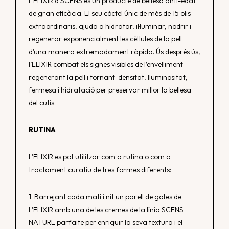
L’ELIXIR d’SCENS és un producte de bellesa anti-edat
de gran eficàcia. El seu còctel únic de més de 15 olis
extraordinaris, ajuda a hidratar, il·luminar, nodrir i
regenerar exponencialment les cèl·lules de la pell
d’una manera extremadament ràpida. Ús després ús,
l’ELIXIR combat els signes visibles de l’envelliment
regenerant la pell i tornant-densitat, lluminositat,
fermesa i hidratació per preservar millor la bellesa
del cutis.
RUTINA
L’ELIXIR es pot utilitzar com a rutina o com a
tractament curatiu de tres formes diferents:
1. Barrejant cada matí i nit un parell de gotes de
L’ELIXIR amb una de les cremes de la línia SCENS
NATURE parfaite per enriquir la seva textura i el