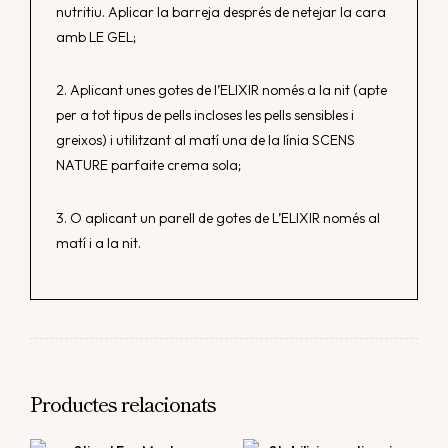
nutritiu. Aplicar la barreja després de netejar la cara
amb LE GEL;
2. Aplicant unes gotes de l’ELIXIR només a la nit (apte
per a tot tipus de pells incloses les pells sensibles i
greixos) i utilitzant al matí una de la línia SCENS
NATURE parfaite crema sola;
3. O aplicant un parell de gotes de L’ELIXIR només al
matí i a la nit.
Productes relacionats