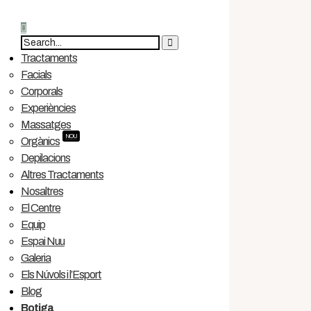
Tractaments
Facials
Corporals
Experiències
Massatges
NOU
Orgànics
Depilacions
Altres Tractaments
Nosaltres
El Centre
Equip
Espai Nuu
Galeria
Els Núvols i l’Esport
Blog
Botiga