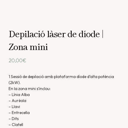
Depilació làser de díode |
Zona mini
20,00
€
1 Sessió de depilació amb plataforma díode d’alta potència
(2kW).
En la zona mini s’inclou:
– Línia Alba
– Aurèola
– Llavi
– Entrecella
– Dits
– Clatell