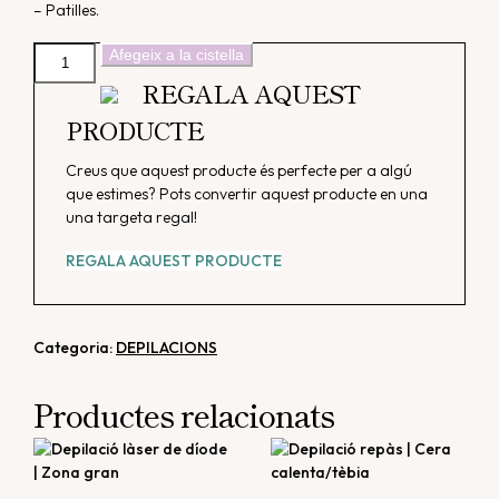
– Patilles.
quantitat
Afegeix a la cistella
de
REGALA AQUEST
Depilació
PRODUCTE
làser
de
díode
Creus que aquest producte és perfecte per a algú
|
que estimes? Pots convertir aquest producte en una
Zona
una targeta regal!
mini
REGALA AQUEST PRODUCTE
Categoria:
DEPILACIONS
Productes relacionats