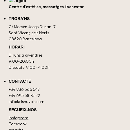
Centre d'estètica, massatges i benestar
TROBA'NS
C/ Mossèn Josep Duran, 7
Sant Vicenç dels Horts
08620 Barcelona
HORARI
Dilluns a divendres:
9:00-20:00h
Dissabte: 9:00-14:00h
CONTACTE
+34 936 566 547
+34 695 58 75 22
info@elsnuvols.com
SEGUEIX-NOS
Instagram
Facebook
Youtube