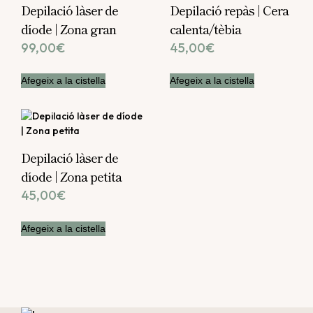
Depilació làser de
Depilació repàs | Cera
díode | Zona gran
calenta/tèbia
99,00
€
45,00
€
Afegeix a la cistella
Afegeix a la cistella
Depilació làser de
díode | Zona petita
45,00
€
Afegeix a la cistella