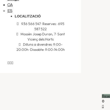
CA
ES
LOCALITZACIÓ
936 566 547 · Reserves : 695
587 522
Mossèn Josep Duran, 7 · Sant
Vicenç dels Horts
Dilluns a divendres: 9:00-
20:00h · Dissabte: 9:00-14:00h
Rese
0