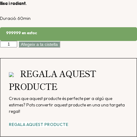
llisa i radiant.
Duració: 60min
999999 en estoc
quantitat
Afegeix a la cistella
de
Diamond
Luminous
REGALA AQUEST
PRODUCTE
Creus que aquest producte és perfecte per a algú que
estimes? Pots convertir aquest producte en una una targeta
regal!
REGALA AQUEST PRODUCTE