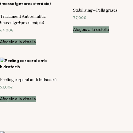
Stabilizing – Pells grases
Tractament Anticel·lulític
77,00
€
(massatge+presoteràpia)
Afegeix a la cistella
64,00
€
Afegeix a la cistella
Peeling corporal amb hidratació
53,00
€
Afegeix a la cistella