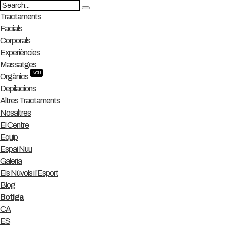
Tractaments
Facials
Corporals
Experiències
Massatges
NOU
Orgànics
Depilacions
Altres Tractaments
Nosaltres
El Centre
Equip
Espai Nuu
Galeria
Els Núvols i l’Esport
Blog
Botiga
CA
ES