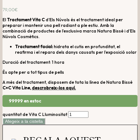
79,00
€
El
Tractament Vita C
d’Els Núvols és el tractament ideal per
preparar i mantenir una pell radiant a ple estiu. Amb la
combinació de productes de l’exclusiva marca Natura Bissé i d’Els
Núvols Cosmètics.
Tractament facial:
hidrata el cutis en profunditat, el
reafirma i el repara dels danys causats per l’exposició solar
Duració del tractament: 1 hora
És apte per a tot tipus de pells
A més del tractament, disposem de tota la línea de Natura Bissé
C+C Vita Line,
descrobreix-los aquí.
99999 en estoc
quantitat de Vita C Lluminositat
Afegeix a la cistella
REGALA AQUEST