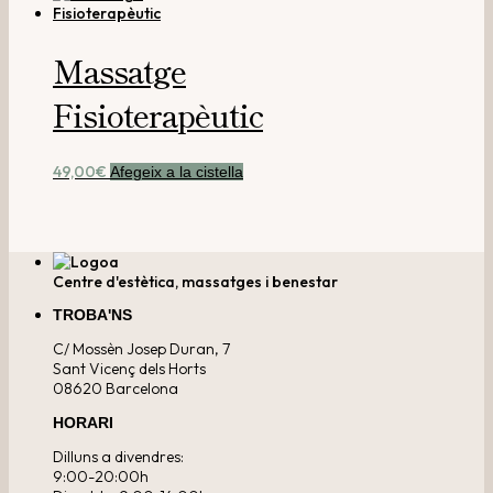
Massatge
Fisioterapèutic
49,00
€
Afegeix a la cistella
Centre d'estètica, massatges i benestar
TROBA'NS
C/ Mossèn Josep Duran, 7
Sant Vicenç dels Horts
08620 Barcelona
HORARI
Dilluns a divendres:
9:00-20:00h