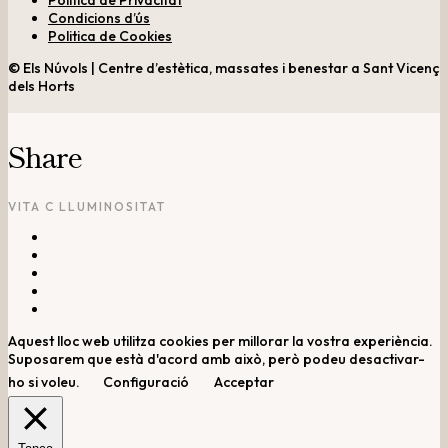
Condicions d’ús
Politica de Cookies
© Els Núvols | Centre d’estètica, massates i benestar a Sant Vicenç
dels Horts
Share
VITA C LLUMINOSITAT
Aquest lloc web utilitza cookies per millorar la vostra experiència.
Suposarem que està d'acord amb això, però podeu desactivar-
ho si voleu.
Configuració
Acceptar