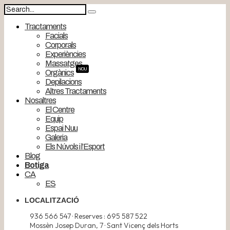
Tractaments
Facials
Corporals
Experiències
Massatges
NOU
Orgànics
Depilacions
Altres Tractaments
Nosaltres
El Centre
Equip
Espai Nuu
Galeria
Els Núvols i l’Esport
Blog
Botiga
CA
ES
LOCALITZACIÓ
936 566 547 · Reserves : 695 587 522
Mossèn Josep Duran, 7 · Sant Vicenç dels Horts