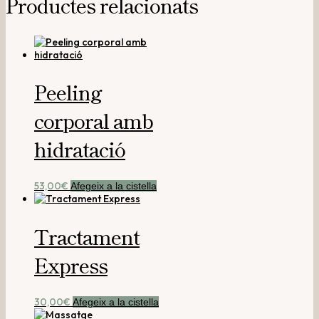
Productes relacionats
Peeling
corporal amb
hidratació
53,00
€
Afegeix a la cistella
Tractament
Express
30,00
€
Afegeix a la cistella