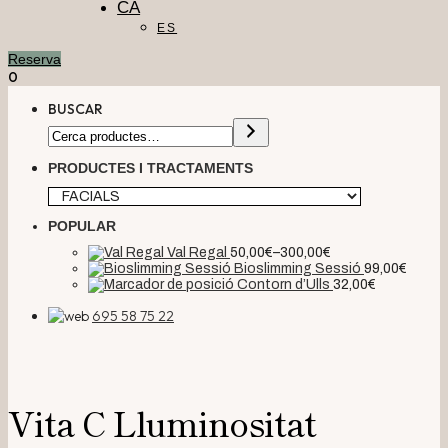
CA
ES
Reserva
0
BUSCAR
PRODUCTES I TRACTAMENTS
POPULAR
Val Regal
50,00
€
–
300,00
€
Bioslimming Sessió
99,00
€
Contorn d’Ulls
32,00
€
695 58 75 22
Vita C Lluminositat