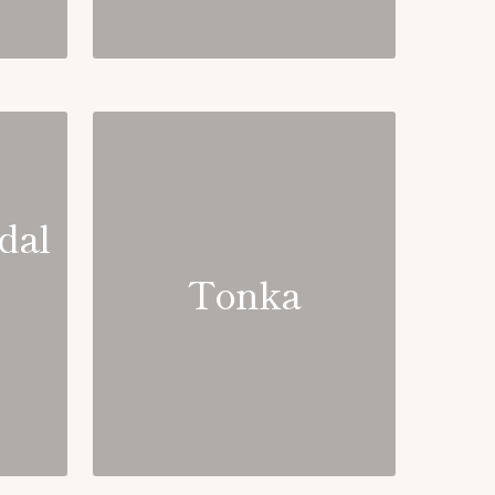
dal
Tonka