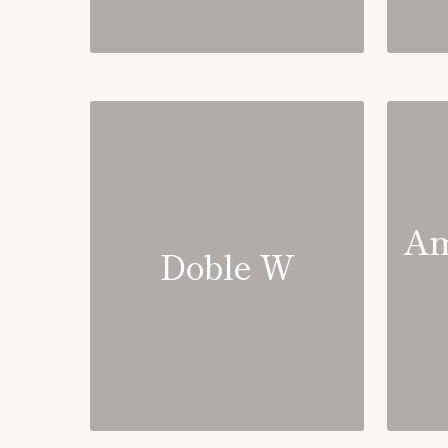
Am
Doble W