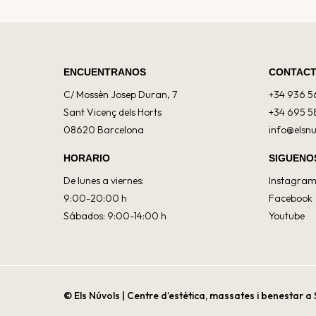
ENCUENTRANOS
CONTAC
C/ Mossèn Josep Duran, 7
+34 936 5
Sant Vicenç dels Horts
+34 695 5
08620 Barcelona
info@elsn
HORARIO
SIGUENO
De lunes a viernes:
Instagra
9:00-20:00 h
Facebook
Sábados: 9:00-14:00 h
Youtube
© Els Núvols | Centre d’estètica, massates i benestar a