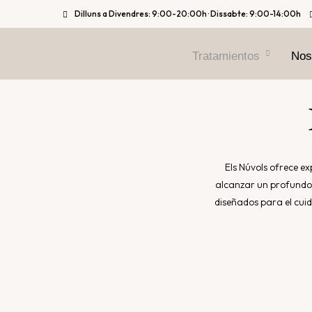
Dilluns a Divendres: 9:00-20:00h · Dissabte: 9:00-14:00h
Tratamientos
Nos
Els Núvols ofrece e
alcanzar un profundo e
NUEVO
diseñados para el cuid