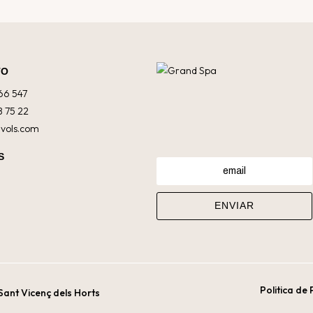
TO
66 547
8 75 22
uvols.com
S
m
Politica de
 Sant Vicenç dels Horts