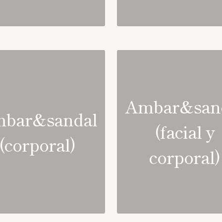
Ambar&san
bar&sandal
(facial y
(corporal)
corporal)