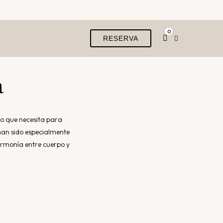
0
RESERVA
a
lo que necesita para
 han sido especialmente
 armonía entre cuerpo y