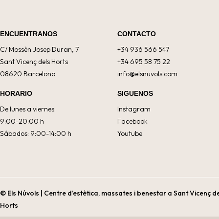
ENCUENTRANOS
CONTACTO
C/ Mossèn Josep Duran, 7
+34 936 566 547
Sant Vicenç dels Horts
+34 695 58 75 22
08620 Barcelona
info@elsnuvols.com
HORARIO
SIGUENOS
De lunes a viernes:
Instagram
9:00-20:00 h
Facebook
Sábados: 9:00-14:00 h
Youtube
© Els Núvols | Centre d’estètica, massates i benestar a Sant Vicenç d
Horts