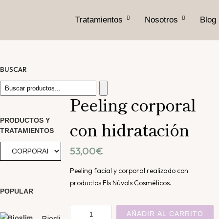
Tratamientos
Nosotros
Blog
BUSCAR
Peeling corporal
NUEVO
PRODUCTOS Y
con hidratación
TRATAMIENTOS
53,00
€
Peeling facial y corporal realizado con
productos Els Núvols Cosméticos.
POPULAR
Peeling
AÑADIR AL CARRITO
Biosli