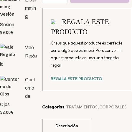
corporal
mmin
con
g
hidratación
REGALA ESTE
cantidad
Sesión
PRODUCTO
99,00
€
Creus que aquest producte és perfecte
Vale
per a algú que estimes? Pots convertir
Rega
aquest producte en una una targeta
lo
regal!
REGALA ESTE PRODUCTO
Cont
orno
de
Ojos
Categorías:
TRATAMIENTOS
,
CORPORALES
32,00
€