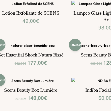
los
últimos
Lotion Exfoliante de SCENS
Lampeo Glass Light
Art
49,00
€
98,0
rta!
¡Oferta!
et Essential Shock Natura Bissé
Scens Beauty B
El
El
El
177,00
€
12
362,00
€
188,80
€
precio
precio
pre
original
actual
ori
rta!
era:
es:
era
Scens Beauty Box Lumière
Indiba Facial
El
El
140,00
€
60,0
362,00€.
177,00€.
188
207,80
€
precio
precio