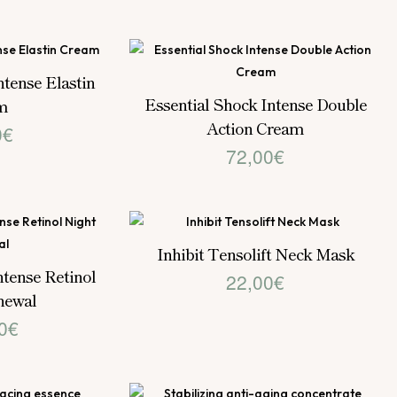
ntense Elastin
Essential Shock Intense Double
m
Action Cream
0
€
72,00
€
Inhibit Tensolift Neck Mask
ntense Retinol
22,00
€
newal
0
€