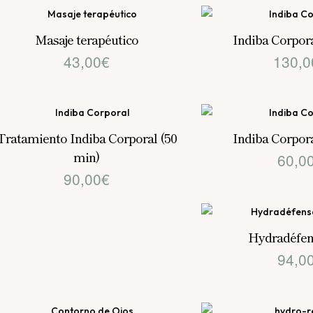
original
actual
era:
es:
Masaje terapéutico
Indiba Corpora
43,00
€
130,0
207,80€.
140,00€.
Tratamiento Indiba Corporal (50
Indiba Corpora
min)
60,0
90,00
€
Hydradéfen
94,0