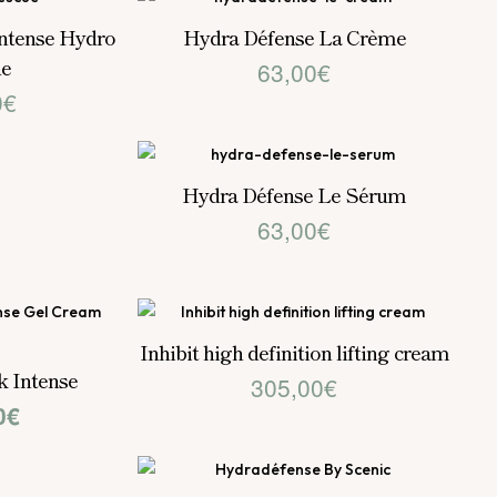
Intense Hydro
Hydra Défense La Crème
ue
63,00
€
0
€
Hydra Défense Le Sérum
63,00
€
Inhibit high definition lifting cream
k Intense
305,00
€
El
0
€
io
precio
nal
actual