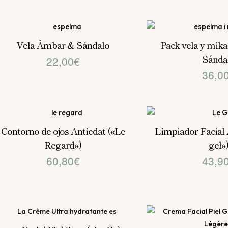
Vela Àmbar & Sándalo
Pack vela y mik
Sánda
22,00
€
36,0
Contorno de ojos Antiedat («Le
Limpiador Facial 
Regard»)
gel»
60,80
€
43,9