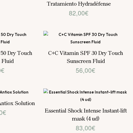
Tratamiento Hydradéfense
es:
82,00
€
00€.
98,00€.
50 Dry Touch
C+C Vitamin SPF 30 Dry Touch
 Fluid
Sunscreen Fluid
0
€
56,00
€
ntiox Solution
Essential Shock Intense Instant-lift
0
€
mask (4 ud)
83,00
€