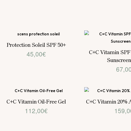
era:
122,
Protection Soleil SPF 50+
C+C Vitamin SPF 
45,00
€
Sunscreen
67,0
C+C Vitamin Oil-Free Gel
C+C Vitamin 20% A
112,00
€
159,0