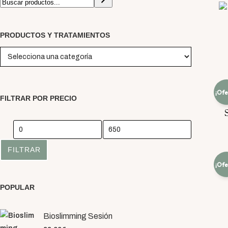
PRODUCTOS Y TRATAMIENTOS
¡Ofe
FILTRAR POR PRECIO
S
Precio
mínimo
Precio
FILTRAR
máximo
¡Ofe
POPULAR
Bioslimming Sesión