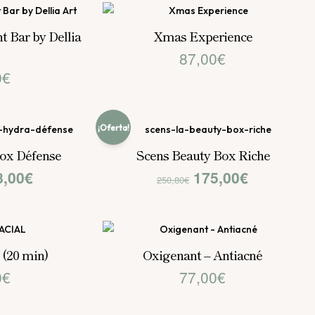
 Bar by Dellia
Xmas Experience
87,00
€
0
€
¡Oferta!
ox Défense
Scens Beauty Box Riche
El
El
El
8,00
€
175,00
€
250,80
€
cio
precio
precio
precio
ginal
actual
original
actual
:
es:
era:
es:
 (20 min)
Oxigenant – Antiacné
0
€
77,00
€
,80€.
128,00€.
250,80€.
175,00€.