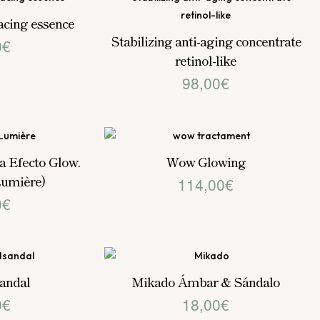
facing essence
Stabilizing anti-aging concentrate
0
€
retinol-like
98,00
€
 Efecto Glow.
Wow Glowing
umière)
114,00
€
0
€
andal
Mikado Ámbar & Sándalo
0
€
18,00
€