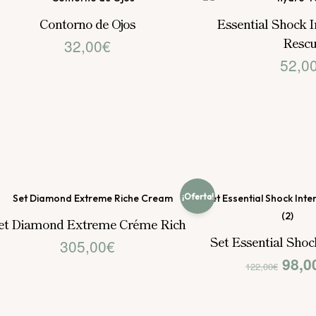
Contorno de Ojos
Essential Shock 
Resc
32,00
€
52,0
¡Oferta!
et Diamond Extreme Créme Rich
Set Essential Shoc
305,00
€
El
98,0
122,00
€
prec
origi