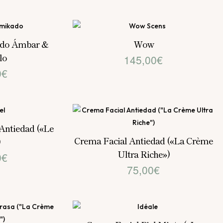
ado Ámbar &
Wow
lo
145,00
€
0
€
Antiedad («Le
Crema Facial Antiedad («La Crème
)
Ultra Riche»)
0
€
75,00
€