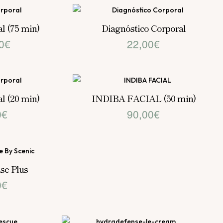
l (75 min)
Diagnóstico Corporal
0
€
22,00
€
l (20 min)
INDIBA FACIAL (50 min)
0
€
90,00
€
se Plus
0
€