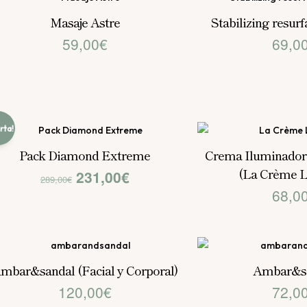
Masaje Astre
Stabilizing resur
59,00
€
69,0
rta!
Pack Diamond Extreme
Crema Iluminadora
(La Crème L
El
El
231,00
€
289,00
€
68,0
precio
precio
original
actual
era:
es:
mbar&sandal (Facial y Corporal)
Ambar&s
289,00€.
231,00€.
120,00
€
72,0