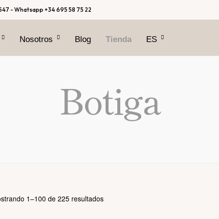
547 - Whatsapp +34 695 58 75 22
Nosotros
Blog
Tienda
ES
CA
Botiga
NUEVO
Ordenado
strando 1–100 de 225 resultados
por