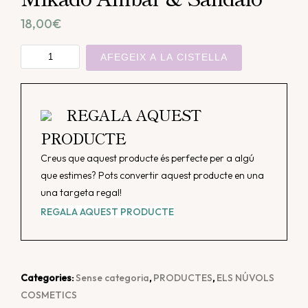
18,00
€
quantitat
AFEGEIX A LA CISTELLA
de
Mikado
Àmbar
REGALA AQUEST
&
PRODUCTE
Sándalo
Creus que aquest producte és perfecte per a algú
que estimes? Pots convertir aquest producte en una
una targeta regal!
REGALA AQUEST PRODUCTE
Categories:
Sense categoria
,
PRODUCTES
,
ELS NÚVOLS
COSMETICS