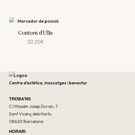
preu
preu
original
actual
era:
és:
Contorn d’Ulls
207,80€.
140,00€.
32,00
€
Centre d'estètica, massatges i benestar
TROBA'NS
C/ Mossèn Josep Duran, 7
Sant Vicenç dels Horts
08620 Barcelona
HORARI