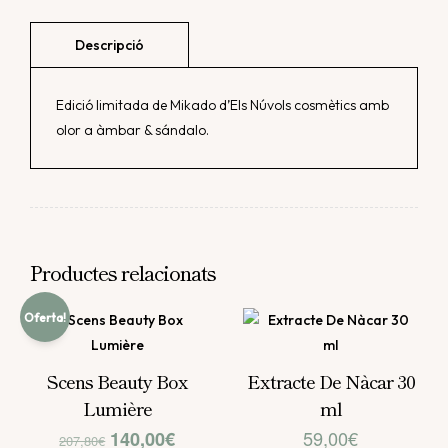
Edició limitada de Mikado d’Els Núvols cosmètics amb
olor a àmbar & sándalo.
Productes relacionats
Oferta!
Scens Beauty Box
Extracte De Nàcar 30
Lumière
ml
El
El
59,00
€
140,00
€
207,80
€