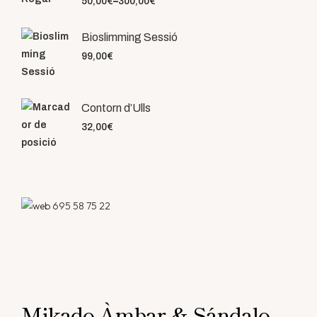
50,00
€
–
300,00
€
Bioslimming Sessió
99,00
€
Contorn d’Ulls
32,00
€
695 58 75 22
Mikado Àmbar & Sándalo