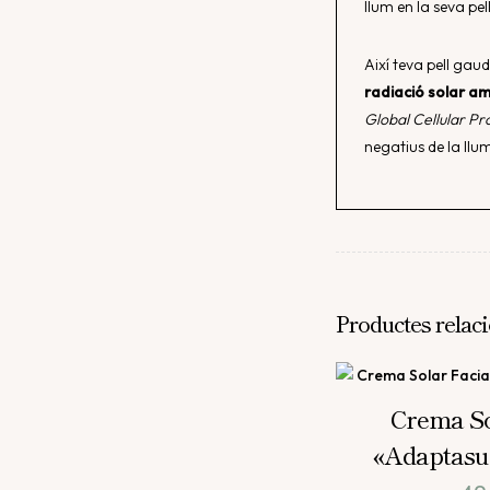
llum en la seva pell
Així teva pell gau
radiació solar am
Global Cellular Pr
negatius de la llu
Productes relac
Crema So
«Adaptasun