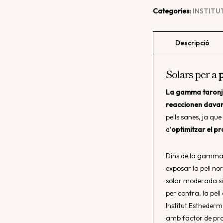
Categories:
INSTITU
Solars per a
La gamma taronja 
reaccionen davant
pells sanes, ja qu
d’
optimitzar el pr
Dins de la gamma t
exposar la pell n
solar moderada si 
per contra, la pel
Institut Esthederm
amb factor de prot