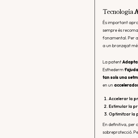
Tecnologia
A
És important aprofi
sempre és recomana
fonamental. Per ai
a un bronzejat més
La patent
Adapta
Esthederm
t’ajuda
tan sols una set
en un
accelerador
Accelerar la 
Estimular la p
Optimitzar la
En definitiva, per 
sobreprotecció. Per