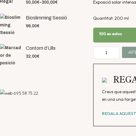
Exposició solar intensa
50,00
€
–
300,00
€
Bioslimming Sessió
Quantitat: 200 ml
99,00
€
100 en estoc
Contorn d’Ulls
quantitat
AF
32,00
€
de
Crema
Solar
REG
Corporal
"Adaptasun"
Creus que aquest 
695 58 75 22
|
en una una target
Sol
Fort
REGALA AQUES