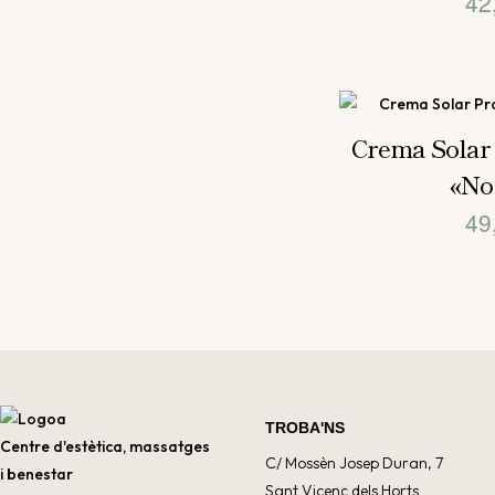
42
Crema Solar 
«No
49
TROBA'NS
Centre d'estètica, massatges
C/ Mossèn Josep Duran, 7
i benestar
Sant Vicenç dels Horts