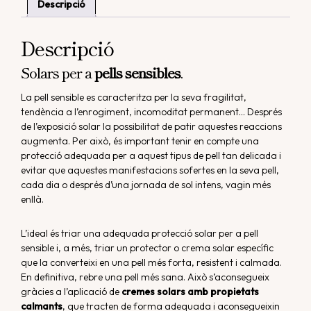
Descripció
Descripció
Solars per a
pells sensibles
.
La pell sensible es caracteritza per la seva fragilitat,
tendència a l’enrogiment, incomoditat permanent… Després
de l’exposició solar la possibilitat de patir aquestes reaccions
augmenta. Per això, és important tenir en compte una
protecció adequada per a aquest tipus de pell tan delicada i
evitar que aquestes manifestacions sofertes en la seva pell,
cada dia o després d’una jornada de sol intens, vagin més
enllà.
L’ideal és triar una adequada protecció solar per a pell
sensible i, a més, triar un protector o crema solar específic
que la converteixi en una pell més forta, resistent i calmada.
En definitiva, rebre una pell més sana. Això s’aconsegueix
gràcies a l’aplicació de
cremes solars amb propietats
calmants
, que tracten de forma adequada i aconsegueixin