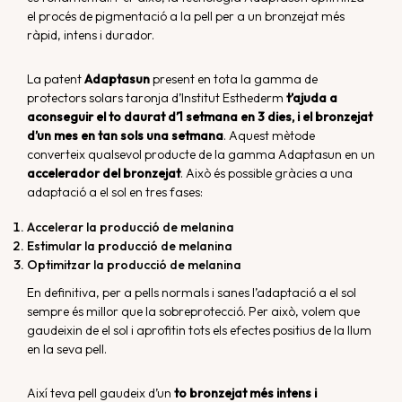
el procés de pigmentació a la pell per a un bronzejat més
ràpid, intens i durador.
La patent
Adaptasun
present en tota la gamma de
protectors solars taronja d’Institut Esthederm
t’ajuda a
aconseguir el to daurat d’1 setmana en 3 dies, i el bronzejat
d’un mes en tan sols una setmana
. Aquest mètode
converteix qualsevol producte de la gamma Adaptasun en un
accelerador del bronzejat
. Això és possible gràcies a una
adaptació a el sol en tres fases:
Accelerar la producció de melanina
Estimular la producció de melanina
Optimitzar la producció de melanina
En definitiva, per a pells normals i sanes l’adaptació a el sol
sempre és millor que la sobreprotecció. Per això, volem que
gaudeixin de el sol i aprofitin tots els efectes positius de la llum
en la seva pell.
Així teva pell gaudeix d’un
to bronzejat més intens i