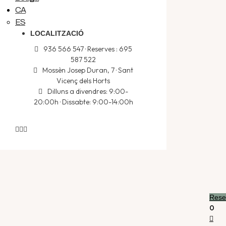
CA
ES
LOCALITZACIÓ
936 566 547 · Reserves : 695
587 522
Mossèn Josep Duran, 7 · Sant
Vicenç dels Horts
Dilluns a divendres: 9:00-
20:00h · Dissabte: 9:00-14:00h
Rese
0