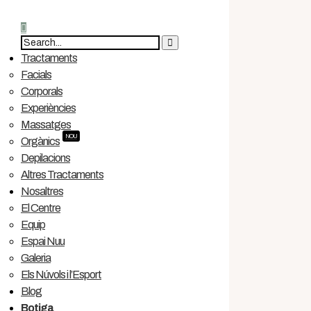
Tractaments
Facials
Corporals
Experiències
Massatges
NOU
Orgànics
Depilacions
Altres Tractaments
Nosaltres
El Centre
Equip
Espai Nuu
Galeria
Els Núvols i l’Esport
Blog
Botiga