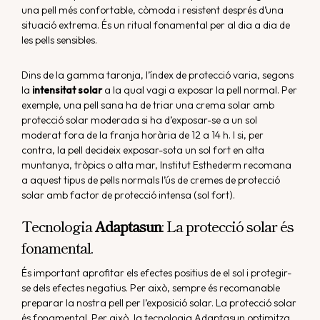
una pell més confortable, còmoda i resistent després d’una
situació extrema. És un ritual fonamental per al dia a dia de
les pells sensibles.
Dins de la gamma taronja, l’índex de protecció varia, segons
la
intensitat solar
a la qual vagi a exposar la pell normal. Per
exemple, una pell sana ha de triar una crema solar amb
protecció solar moderada si ha d’exposar-se a un sol
moderat fora de la franja horària de 12 a 14 h. I si, per
contra, la pell decideix exposar-sota un sol fort en alta
muntanya, tròpics o alta mar, Institut Esthederm recomana
a aquest tipus de pells normals l’ús de cremes de protecció
solar amb factor de protecció intensa (sol fort).
Tecnologia
Adaptasun
: La protecció solar és
fonamental.
És important aprofitar els efectes positius de el sol i protegir-
se dels efectes negatius. Per això, sempre és recomanable
preparar la nostra pell per l’exposició solar. La protecció solar
és fonamental. Per això, la tecnologia Adaptasun optimitza