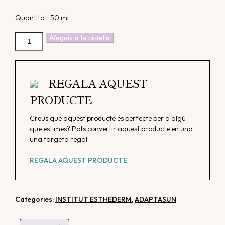
Quantitat: 50 ml
quantitat
Afegeix a la cistella
de
Crema
Solar
Facial
REGALA AQUEST
"Adaptasun
PRODUCTE
Sensitive"
|
Creus que aquest producte és perfecte per a algú
Sol
que estimes? Pots convertir aquest producte en una
Moderat
una targeta regal!
REGALA AQUEST PRODUCTE
Categories:
INSTITUT ESTHEDERM
,
ADAPTASUN