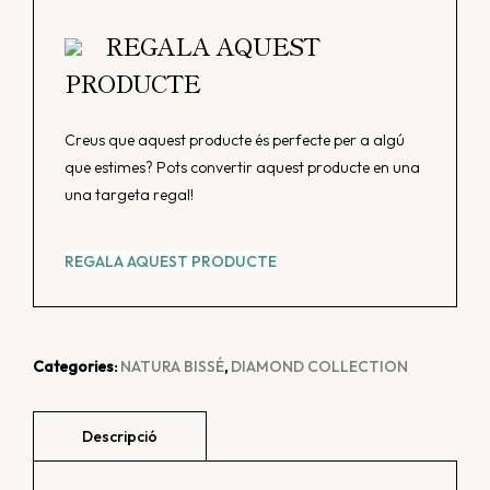
Diamond
Glyco
REGALA AQUEST
Extreme
PRODUCTE
Peel
Creus que aquest producte és perfecte per a algú
que estimes? Pots convertir aquest producte en una
una targeta regal!
REGALA AQUEST PRODUCTE
Categories:
NATURA BISSÉ
,
DIAMOND COLLECTION