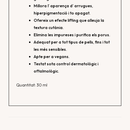
Millora l’ aparença d’ arrugues,
hiperpigmentació i to apagat.
Ofereix un efecte lifting que alleuja la
textura cutània.
Elimina les impureses i purifica els porus.
Adequat per a tot tipus de pells, fins i tot
les més sensibles.
Apte per a vegans.
Testat sota control dermatològic i
oftalmològic.
Quantitat: 30 ml