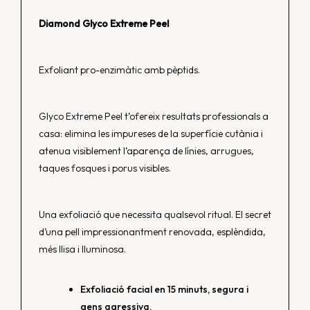
Diamond Glyco Extreme Peel
Exfoliant pro-enzimàtic amb pèptids.
Glyco Extreme Peel t’ofereix resultats professionals a
casa: elimina les impureses de la superfície cutània i
atenua visiblement l’aparença de línies, arrugues,
taques fosques i porus visibles.
Una exfoliació que necessita qualsevol ritual. El secret
d’una pell impressionantment renovada, esplèndida,
més llisa i lluminosa.
Exfoliació facial en 15 minuts, segura i
gens agressiva.