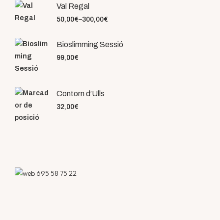
Val Regal
50,00
€
–
300,00
€
Bioslimming Sessió
99,00
€
Contorn d’Ulls
32,00
€
695 58 75 22