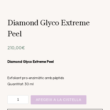
Diamond Glyco Extreme
Peel
210,00
€
Diamond Glyco Extreme Peel
Exfoliant pro-enzimàtic amb pèptids
Quantitat: 30 ml
quantitat
AFEGEIX A LA CISTELLA
de