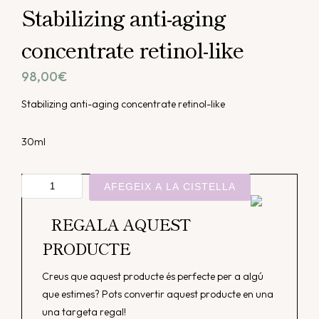
Stabilizing anti-aging
concentrate retinol-like
98,00
€
Stabilizing anti-aging concentrate retinol-like
30ml
quantitat
AFEGEIX A LA CISTELLA
de
Stabilizing
REGALA AQUEST
anti-
PRODUCTE
aging
concentrate
Creus que aquest producte és perfecte per a algú
retinol-
que estimes? Pots convertir aquest producte en una
like
una targeta regal!