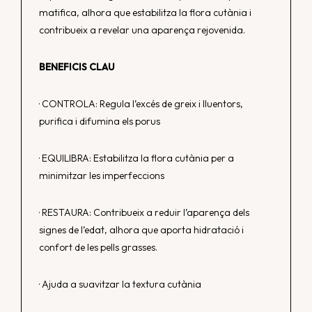
matifica, alhora que estabilitza la flora cutània i
contribueix a revelar una aparença rejovenida.
BENEFICIS CLAU
· CONTROLA: Regula l’excés de greix i lluentors,
purifica i difumina els porus
· EQUILIBRA: Estabilitza la flora cutània per a
minimitzar les imperfeccions
· RESTAURA: Contribueix a reduir l’aparença dels
signes de l’edat, alhora que aporta hidratació i
confort de les pells grasses.
· Ajuda a suavitzar la textura cutània