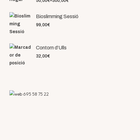
50,00
€
–
300,00
€
Bioslimming Sessió
99,00
€
Contorn d’Ulls
32,00
€
695 58 75 22