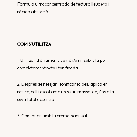
·Fòrmula ultraconcentrada de textura lleugera i
ràpida absorció
COM S’UTILITZA
1. Utilitzar diàriament, demà i/o nit sobre la pell
completament neta i tonificada.
2. Després de netejar i tonificar la pell, aplica en
rostre, coll i escot amb un suau massatge, fins a la
seva total absorció.
3. Continuar amb la crema habitual.