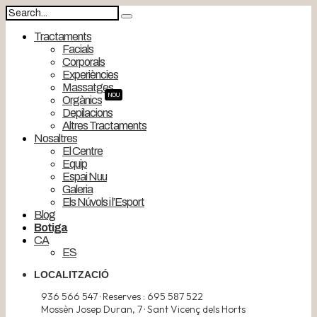
Tractaments
Facials
Corporals
Experiències
Massatges
NOU
Orgànics
Depilacions
Altres Tractaments
Nosaltres
El Centre
Equip
Espai Nuu
Galeria
Els Núvols i l’Esport
Blog
Botiga
CA
ES
LOCALITZACIÓ
936 566 547 · Reserves : 695 587 522
Mossèn Josep Duran, 7 · Sant Vicenç dels Horts