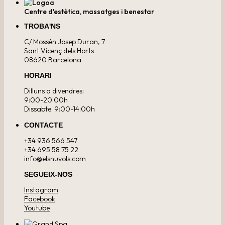
Centre d'estètica, massatges i benestar
TROBA'NS
C/ Mossèn Josep Duran, 7
Sant Vicenç dels Horts
08620 Barcelona
HORARI
Dilluns a divendres:
9:00-20:00h
Dissabte: 9:00-14:00h
CONTACTE
+34 936 566 547
+34 695 58 75 22
info@elsnuvols.com
SEGUEIX-NOS
Instagram
Facebook
Youtube