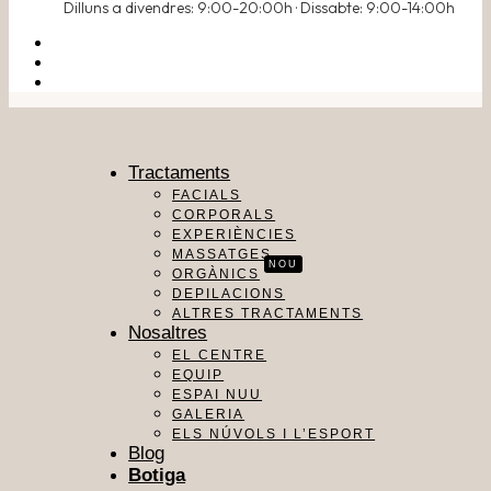
Dilluns a divendres: 9:00-20:00h · Dissabte: 9:00-14:00h
Tractaments
FACIALS
CORPORALS
EXPERIÈNCIES
MASSATGES
NOU
ORGÀNICS
DEPILACIONS
ALTRES TRACTAMENTS
Nosaltres
EL CENTRE
EQUIP
ESPAI NUU
GALERIA
ELS NÚVOLS I L’ESPORT
Blog
Botiga