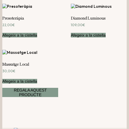
Presoteràpia
Diamond Luminous
22,00
€
109,00
€
Afegeix a la cistella
Afegeix a la cistella
Massatge Local
30,00
€
Afegeix a la cistella
REGALA AQUEST
PRODUCTE