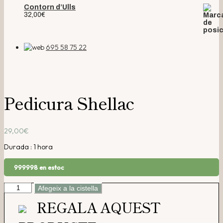
Contorn d’Ulls
32,00
€
695 58 75 22
Pedicura Shellac
29,00
€
Durada : 1 hora
999998 en estoc
quantitat
Afegeix a la cistella
de
REGALA AQUEST
Pedicura
Shellac