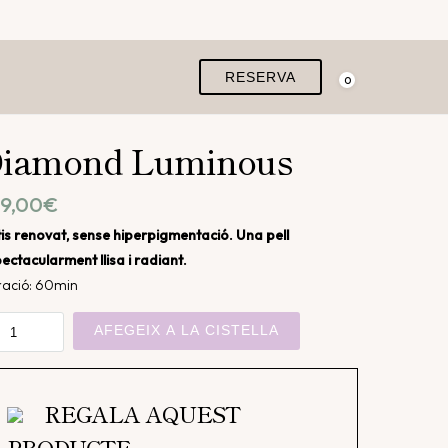
RESERVA
0
iamond Luminous
9,00
€
is renovat, sense hiperpigmentació. Una pell
ectacularment llisa i radiant.
ació: 60min
ntitat
AFEGEIX A LA CISTELLA
amond
minous
REGALA AQUEST
PRODUCTE