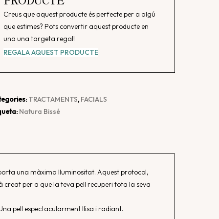
Creus que aquest producte és perfecte per a algú
que estimes? Pots convertir aquest producte en
una una targeta regal!
REGALA AQUEST PRODUCTE
egories:
TRACTAMENTS
,
FACIALS
queta:
Natura Bissé
 aporta una màxima lluminositat. Aquest protocol,
à creat per a que la teva pell recuperi tota la seva
Una pell espectacularment llisa i radiant.