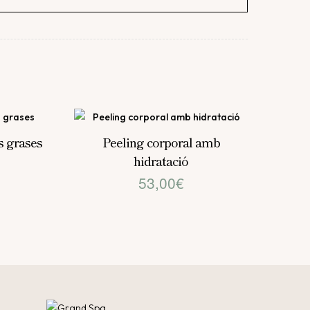
ls grases
Peeling corporal amb
hidratació
53,00
€