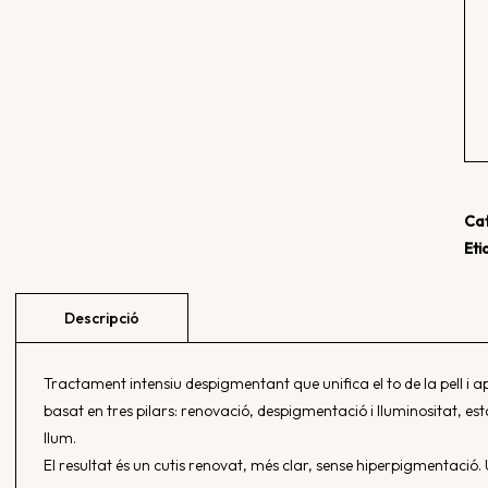
Cat
Eti
Tractament intensiu despigmentant que unifica el to de la pell i
basat en tres pilars: renovació, despigmentació i lluminositat, est
llum.
El resultat és un cutis renovat, més clar, sense hiperpigmentació. 