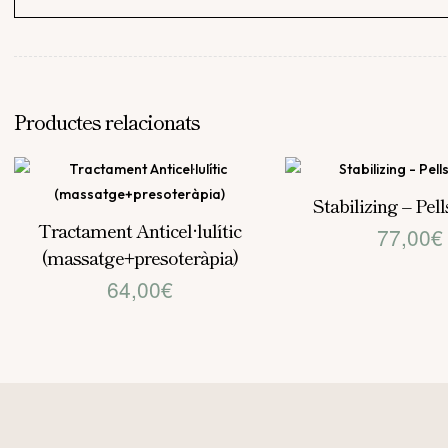
Productes relacionats
Stabilizing – Pel
Tractament Anticel·lulític
77,00
€
(massatge+presoteràpia)
64,00
€