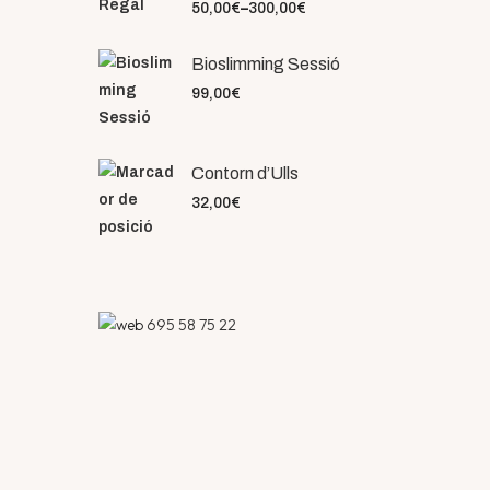
50,00
€
–
300,00
€
Bioslimming Sessió
99,00
€
Contorn d’Ulls
32,00
€
695 58 75 22