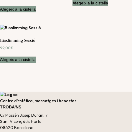
Afegeix a la cistella
Afegeix a la cistella
Bioslimming Sessió
99,00
€
Afegeix a la cistella
Centre d'estètica, massatges i benestar
TROBA'NS
C/ Mossèn Josep Duran, 7
Sant Vicenç dels Horts
08620 Barcelona