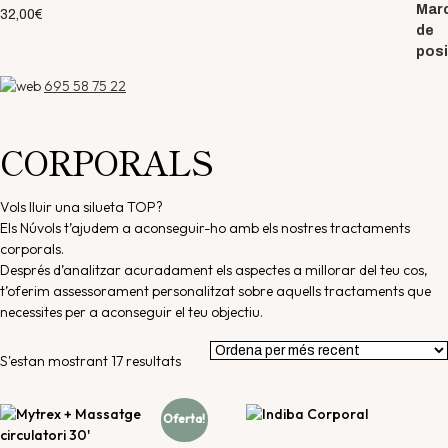
32,00
€
695 58 75 22
CORPORALS
Vols lluir una silueta TOP?
Els Núvols t’ajudem a aconseguir-ho amb els nostres tractaments
corporals.
Després d’analitzar acuradament els aspectes a millorar del teu cos,
t’oferim assessorament personalitzat sobre aquells tractaments que
necessites per a aconseguir el teu objectiu.
S'estan mostrant 17 resultats
Ordenat
per
més
Oferta!
recent