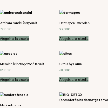
Ambar&sandal (corporal)
Dermapen i mesolab
72,00
€
93,00
€
Afegeix a la cistella
Afegeix a la cistella
Mesolab (electroporació facial)
Citrus by Laura
86,00
€
68,00
€
Afegeix a la cistella
Afegeix a la cistella
Maderoteràpia