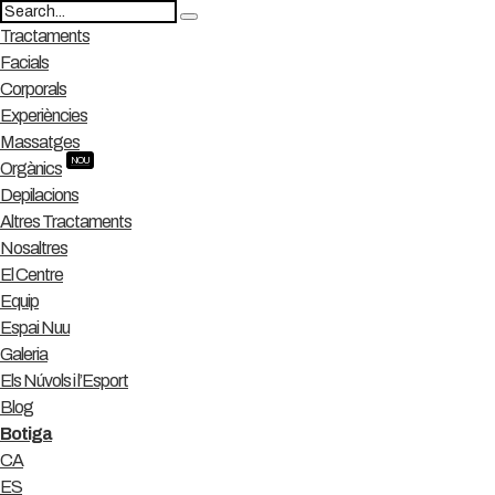
Tractaments
Facials
Corporals
Experiències
Massatges
NOU
Orgànics
Depilacions
Altres Tractaments
Nosaltres
El Centre
Equip
Espai Nuu
Galeria
Els Núvols i l’Esport
Blog
Botiga
CA
ES