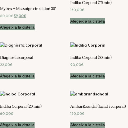
Indiba Corporal (75 min)
Mytrex + Massatge circulatori 30′
130,00
€
60,00
€
El
39,00
€
El
Afegeix a la cistella
preu
preu
original
actual
Afegeix a la cistella
era:
és:
60,00€.
39,00€.
Diagnòstic corporal
Indiba Corporal (50 min)
22,00
€
90,00
€
Afegeix a la cistella
Afegeix a la cistella
Indiba Corporal (20 min)
Ambar&sandal (facial i corporal)
60,00
€
120,00
€
Afegeix a la cistella
Afegeix a la cistella