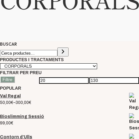
BUSCAR
PRODUCTES I TRACTAMENTS
FILTRAR PER PREU
Filtre
Preu
Preu
POPULAR
mínim
màxim
Val Regal
50,00
€
–
300,00
€
Bioslimming Sessió
99,00
€
Contorn d’Ulls