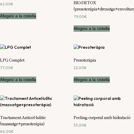
BIO-DETOX
62,00
€
(presoteràpia+drenatge+envoltur
Afegeix a la cistella
79,00
€
Afegeix a la cistella
LPG Complet
Presoteràpia
77,00
€
22,00
€
Afegeix a la cistella
Afegeix a la cistella
Tractament Anticel·lulític
Peeling corporal amb hidratació
(massatge+presoteràpia)
53,00
€
64,00
€