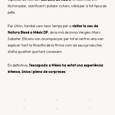
il·luminador, clarificant i polidor cutani, vàlid per a tot tipus de
pells.
Per últim, també vam tenir temps per a
visitar la seu de
Natura Bissé
a Mèxic DF
, de la mà de Inma Vergés i Marc
Sabater. Ells ens van acompanyar per tot el centre i ens van
explicar tant la filosofia de la firma com els seus productes
d’alta qualitat que tant coneixem.
En definitiva,
l’escapada a Mèxic ha estat una experiència
intensa, única i plena de sorpreses
.