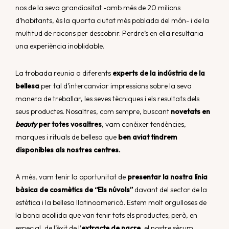
nos de la seva grandiositat -amb més de 20 milions
d’habitants, és la quarta ciutat més poblada del món- i de la
multitud de racons per descobrir. Perdre’s en ella resultaria
una experiència inoblidable.
La trobada reunia a diferents
experts de la indústria de la
bellesa
per tal d’intercanviar impressions sobre la seva
manera de treballar, les seves tècniques i els resultats dels
seus productes. Nosaltres, com sempre, buscant
novetats en
beauty
per totes vosaltres
, vam conèixer tendències,
marques i rituals de bellesa que
ben aviat tindrem
disponibles als nostres centres.
A més, vam tenir la oportunitat de
presentar la nostra línia
bàsica de cosmètics de “Els núvols”
davant del sector de la
estètica i la bellesa llatinoamericà. Estem molt orgulloses de
la bona acollida que van tenir tots els productes; però, en
especial, de l’èxit de l’
extracte de nacre
, el nostre sèrum