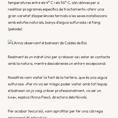
temperatures entre els 4° C i els 56° C, són idònies per a
realitzar programes específics de tractaments i oferir una
gran varietat d’experiències termals a les seves instal·lacions
amb estufes naturals, banys d’aigua sulfurada i el fang
(peloide).
Realment és un indret únic per a relaxar-se i estar en contacte
amb la natura, mentre descobreixes un entorn excepcional.
Nosaltres vam visitar la font de la tartera, que és una aigua
sulfurosa. «Per mi va ser màgic poder visitar amb tot l’equip
el balneari on jo vaig créixer professionalment, va ser un
luxe», explica l’Anna Peixó, directora dels Núvols.
Per acabar l’excursió, vam aprofitar per fer una càrrega
emocional de piles al riu.