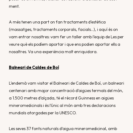
ment.
A més tenen una part on fan tractaments d’estètica
(massatges, tractaments corporals, facials…), i aquí és on
vam entrar nosaltres: vam fer un taller amb l’equip de Les per
veure què els podíem aportar i que ens podien aportar ells a
nosaltres. Va una experiència molt enriquidora.
Balneari de Caldes de Boí
L’endemà vam visitar el
Balneari de Caldes de Boí
, un balneari
centenari amb major concentració d’aigües termals del món,
a 1.500 metres d’alçada, té el rècord Guinness en aigües
mineromedicinals i és l’únic al món amb tres declaracions
mundials atorgades per la UNESCO.
Les seves 37 fonts naturals d’aigua mineromedicinal, amb