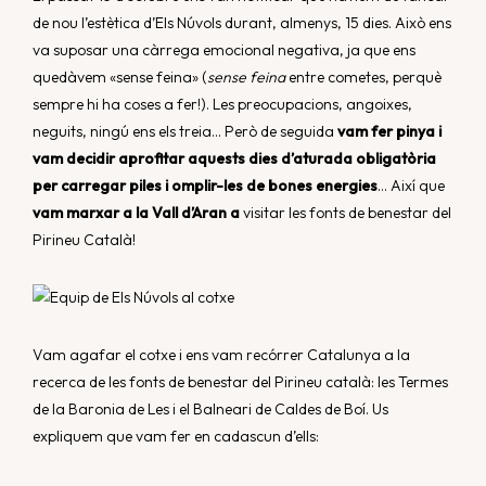
de nou l’estètica d’Els Núvols durant, almenys, 15 dies. Això ens
va suposar una càrrega emocional negativa, ja que ens
quedàvem «sense feina» (
sense feina
entre cometes, perquè
sempre hi ha coses a fer!). Les preocupacions, angoixes,
neguits, ningú ens els treia… Però de seguida
vam fer pinya i
vam decidir aprofitar aquests dies d’aturada obligatòria
per carregar piles i omplir-les de bones energies
… Així que
vam marxar a la Vall d’Aran a
visitar les fonts de benestar del
Pirineu Català!
Vam agafar el cotxe i ens vam recórrer Catalunya a la
recerca de les fonts de benestar del Pirineu català: les Termes
de la Baronia de Les i el Balneari de Caldes de Boí. Us
expliquem que vam fer en cadascun d’ells: