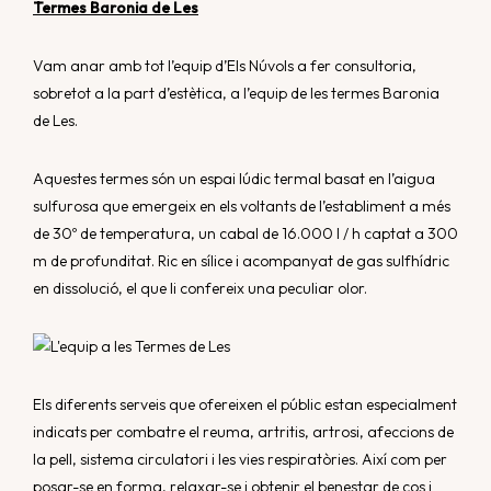
Termes Baronia de Les
Vam anar amb tot l’equip d’Els Núvols a fer consultoria,
sobretot a la part d’estètica, a l’equip de les termes
Baronia
de Les
.
Aquestes termes són un espai lúdic termal basat en l’aigua
sulfurosa que emergeix en els voltants de l’establiment a més
de 30º de temperatura, un cabal de 16.000 l / h captat a 300
m de profunditat. Ric en sílice i acompanyat de gas sulfhídric
en dissolució, el que li confereix una peculiar olor.
Els diferents serveis que ofereixen el públic estan especialment
indicats per combatre el reuma, artritis, artrosi, afeccions de
la pell, sistema circulatori i les vies respiratòries. Així com per
posar-se en forma, relaxar-se i obtenir el benestar de cos i