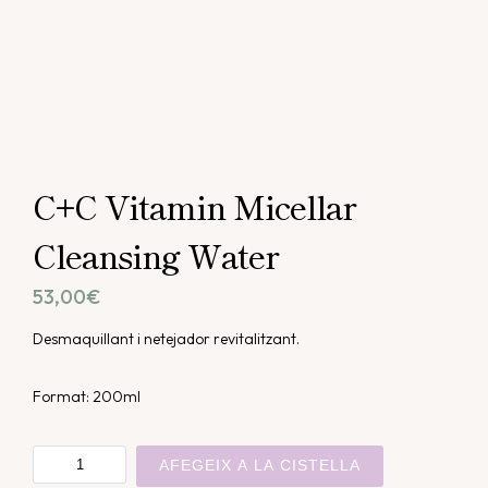
C+C Vitamin Micellar
Cleansing Water
53,00
€
Desmaquillant i netejador revitalitzant.
Format: 200ml
quantitat
AFEGEIX A LA CISTELLA
de