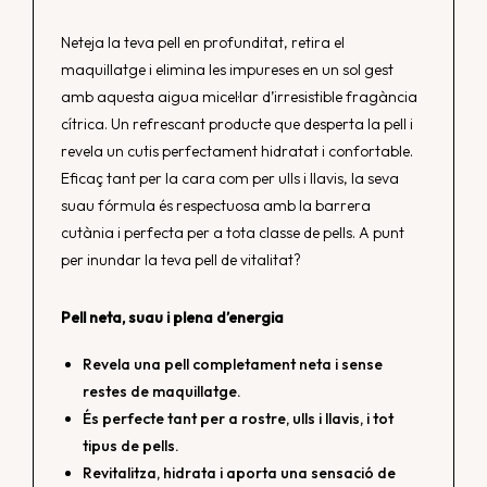
Neteja la teva pell en profunditat, retira el
maquillatge i elimina les impureses en un sol gest
amb aquesta aigua micel·lar d’irresistible fragància
cítrica. Un refrescant producte que desperta la pell i
revela un cutis perfectament hidratat i confortable.
Eficaç tant per la cara com per ulls i llavis, la seva
suau fórmula és respectuosa amb la barrera
cutània i perfecta per a tota classe de pells. A punt
per inundar la teva pell de vitalitat?
Pell neta, suau i plena d’energia
Revela una pell completament neta i sense
restes de maquillatge.
És perfecte tant per a rostre, ulls i llavis, i tot
tipus de pells.
Revitalitza, hidrata i aporta una sensació de