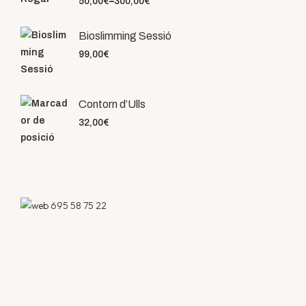
50,00
€
–
300,00
€
Bioslimming Sessió
99,00
€
Contorn d’Ulls
32,00
€
695 58 75 22