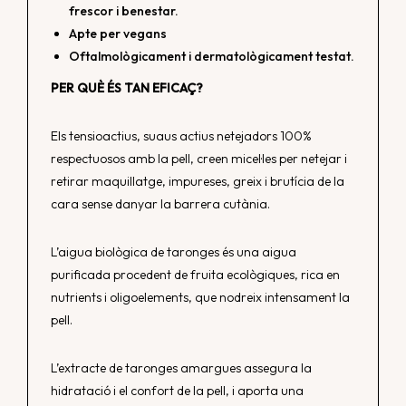
frescor i benestar.
Apte per vegans
Oftalmològicament i dermatològicament testat.
PER QUÈ ÉS TAN EFICAÇ?
Els tensioactius, suaus actius netejadors 100%
respectuosos amb la pell, creen micel·les per netejar i
retirar maquillatge, impureses, greix i brutícia de la
cara sense danyar la barrera cutània.
L’aigua biològica de taronges és una aigua
purificada procedent de fruita ecològiques, rica en
nutrients i oligoelements, que nodreix intensament la
pell.
L’extracte de taronges amargues assegura la
hidratació i el confort de la pell, i aporta una