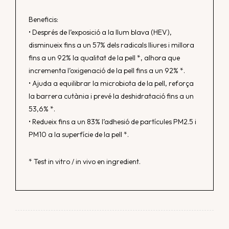
Beneficis:
• Després de l’exposició a la llum blava (HEV),
disminueix fins a un 57% dels radicals lliures i millora
fins a un 92% la qualitat de la pell *, alhora que
incrementa l’oxigenació de la pell fins a un 92% *.
• Ajuda a equilibrar la microbiota de la pell, reforça
la barrera cutània i prevé la deshidratació fins a un
53,6% *.
• Redueix fins a un 83% l’adhesió de partícules PM2.5 i
PM10 a la superfície de la pell *.
* Test in vitro / in vivo en ingredient.