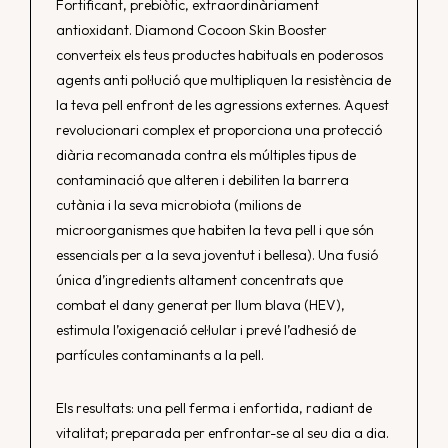
Fortificant, prebiòtic, extraordinàriament
antioxidant. Diamond Cocoon Skin Booster
converteix els teus productes habituals en poderosos
agents anti pol·lució que multipliquen la resistència de
la teva pell enfront de les agressions externes. Aquest
revolucionari complex et proporciona una protecció
diària recomanada contra els múltiples tipus de
contaminació que alteren i debiliten la barrera
cutània i la seva microbiota (milions de
microorganismes que habiten la teva pell i que són
essencials per a la seva joventut i bellesa). Una fusió
única d’ingredients altament concentrats que
combat el dany generat per llum blava (HEV),
estimula l’oxigenació cel·lular i prevé l’adhesió de
partícules contaminants a la pell.
Els resultats: una pell ferma i enfortida, radiant de
vitalitat; preparada per enfrontar-se al seu dia a dia.