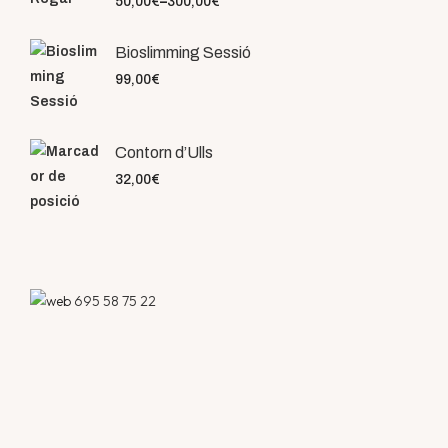
50,00
€
–
300,00
€
Bioslimming Sessió
99,00
€
Contorn d’Ulls
32,00
€
695 58 75 22