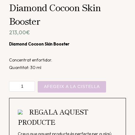
Diamond Cocoon Skin
Booster
213,00
€
Diamond Cocoon Skin Booster
Concentrat enfortidor.
Quantitat: 30 ml
quantitat
AFEGEIX A LA CISTELLA
de
Diamond
Cocoon
REGALA AQUEST
Skin
PRODUCTE
Booster
Creus que aquest producte és perfecte per a algú