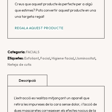
Creus que aquest producte és perfecte per a algú
que estimes? Pots convertir aquest producte en una
una targeta regal!
REGALA AQUEST PRODUCTE
Categoria:
FACIALS
Etiquetes:
Exfoliant
,
Facial
,
Higiene facial
,
Lluminositat
,
Neteja de cutis
L’extracció es realitza mitjançant un aparell que
retira les impureses de la cara sense dolor, i l’acció de
dues mascaretes corregeixen els efectes nocius de la