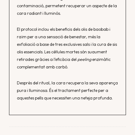
contaminació, permetent recuperar un aspecte de la
cara radiant i lluminós.
El protocol inclou els beneficis dels olis de baobab i
raïm per a una sensació de benestar, més la
exfoliació a base de tres exclusives sals i la cura de sis
olis essencials. Les cèl·lules mortes són suaument
retirades gràcies a l’eficàcia del
peeling
enzimàtic
complementat amb carbó.
Després del ritual, la cara recupera la seva aparença
pura i lluminosa. És el tractament perfecte per a
aquestes pells que necessiten una neteja profunda.