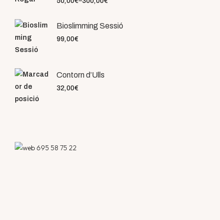
50,00
€
–
300,00
€
Bioslimming Sessió
99,00
€
Contorn d’Ulls
32,00
€
695 58 75 22