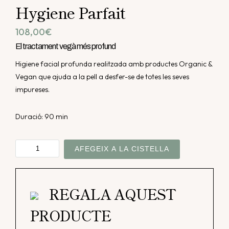
Hygiene Parfait
108,00
€
El tractament vegà més profund
Higiene facial profunda realitzada amb productes Organic &
Vegan que ajuda a la pell a desfer-se de totes les seves
impureses.
Duració: 90 min
quantitat
AFEGEIX A LA CISTELLA
de
Hygiene
Parfait
REGALA AQUEST
PRODUCTE