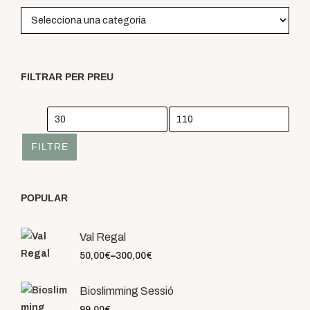
FILTRAR PER PREU
Preu
mínim
Preu
FILTRE
màxim
POPULAR
Val Regal
50,00
€
–
300,00
€
Bioslimming Sessió
99,00
€