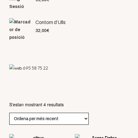
Contorn d’Ulls
32,00
€
695 58 75 22
S'estan mostrant 4 resultats
Ordenat
per
més
recent