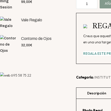
Photo
99,00
€
AÑ
Regul
150
Vale Regalo
ml
REGA
cantidad
Creus que aquest 
Contorno de Ojos
en una una target
32,00
€
REGALA ESTE 
695 58 75 22
Categoría:
INSTITU
Photo Regul