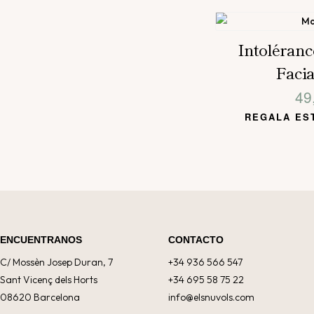
Intoléranc
Facia
49
REGALA ES
ENCUENTRANOS
CONTACTO
C/ Mossèn Josep Duran, 7
+34 936 566 547
Sant Vicenç dels Horts
+34 695 58 75 22
08620 Barcelona
info@elsnuvols.com