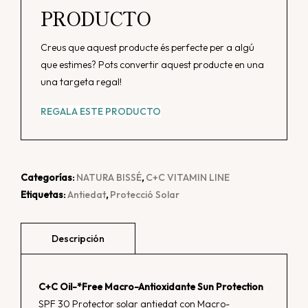
PRODUCTO
Antioxidant
Sun
Creus que aquest producte és perfecte per a algú
Protection
que estimes? Pots convertir aquest producte en una
30
una targeta regal!
ml
cantidad
REGALA ESTE PRODUCTO
Categorías:
NATURA BISSÉ
,
C+C VITAMIN LINE
Etiquetas:
Antiedat
,
Protecció Solar
C+C Oil-*Free Macro-Antioxidante Sun Protection
SPF 30 Protector solar antiedat con Macro-