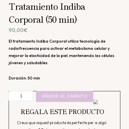
Tratamiento Indiba
Corporal (50 min)
90,00
€
El tratamiento Indiba Corporal utiliza tecnología de
radiofrecuencia para activar el metabolismo celular y
mejorar la elasticidad de la piel, manteniendo las células
jóvenes y saludables.
Duración: 50 min
Tratamiento
AÑADIR AL CARRITO
Indiba
Corporal
REGALA ESTE PRODUCTO
(50
Creus que aquest producte és perfecte per a algú
min)