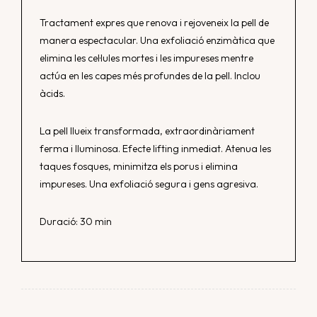
Tractament expres que renova i rejoveneix la pell de
manera espectacular. Una exfoliació enzimàtica que
elimina les cel·lules mortes i les impureses mentre
actúa en les capes més profundes de la pell. Inclou
àcids.
La pell llueix transformada, extraordinàriament
ferma i lluminosa. Efecte lifting inmediat. Atenua les
taques fosques, minimitza els porus i elimina
impureses. Una exfoliació segura i gens agresiva.
Duració: 30 min