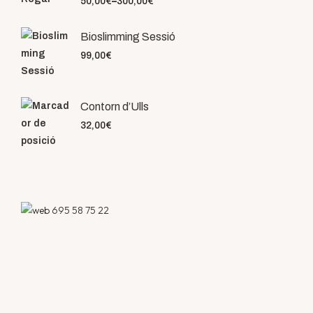
50,00
€
–
300,00
€
Bioslimming Sessió
99,00
€
Contorn d’Ulls
32,00
€
695 58 75 22