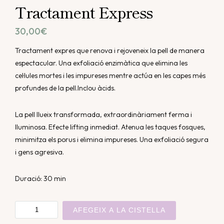
Tractament Express
30,00
€
Tractament expres que renova i rejoveneix la pell de manera
espectacular. Una exfoliació enzimàtica que elimina les
cel·lules mortes i les impureses mentre actúa en les capes més
profundes de la pell.Inclou àcids.
La pell llueix transformada, extraordinàriament ferma i
lluminosa. Efecte lifting inmediat. Atenua les taques fosques,
minimitza els porus i elimina impureses. Una exfoliació segura
i gens agresiva.
Duració: 30 min
quantitat
AFEGEIX A LA CISTELLA
de